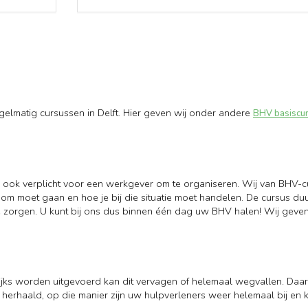
gelmatig cursussen in Delft. Hier geven wij onder andere
BHV basiscu
an ook verplicht voor een werkgever om te organiseren. Wij van BHV-
 om moet gaan en hoe je bij die situatie moet handelen. De cursus du
e te zorgen. U kunt bij ons dus binnen één dag uw BHV halen! Wij gev
agelijks worden uitgevoerd kan dit vervagen of helemaal wegvallen. Da
erhaald, op die manier zijn uw hulpverleners weer helemaal bij en k