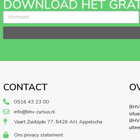
DOWNLOAD HET GRAT
CONTACT
O
0516 43 23 00
BHV 
info@bhv-cursus.nl
situ
BHV-
Vaart Zuidzijde 77, 8426 AH, Appelscha
uite
Ons privacy statement