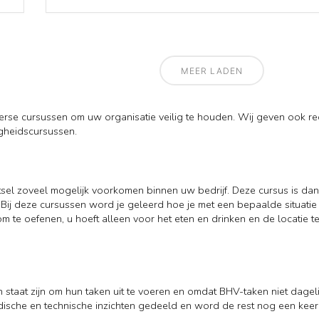
MEER LADEN
erse cursussen om uw organisatie veilig te houden. Wij geven ook re
gheidscursussen.
tsel zoveel mogelijk voorkomen binnen uw bedrijf. Deze cursus is d
Bij deze cursussen word je geleerd hoe je met een bepaalde situatie
 om te oefenen, u hoeft alleen voor het eten en drinken en de locati
en in staat zijn om hun taken uit te voeren en omdat BHV-taken niet d
ische en technische inzichten gedeeld en word de rest nog een keer h