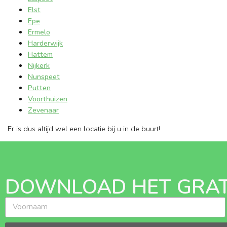
Elst
Epe
Ermelo
Harderwijk
Hattem
Nijkerk
Nunspeet
Putten
Voorthuizen
Zevenaar
Er is dus altijd wel een locatie bij u in de buurt!
DOWNLOAD HET GRAT