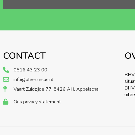
CONTACT
O
0516 43 23 00
BHV 
info@bhv-cursus.nl
situ
BHV-
Vaart Zuidzijde 77, 8426 AH, Appelscha
uite
Ons privacy statement