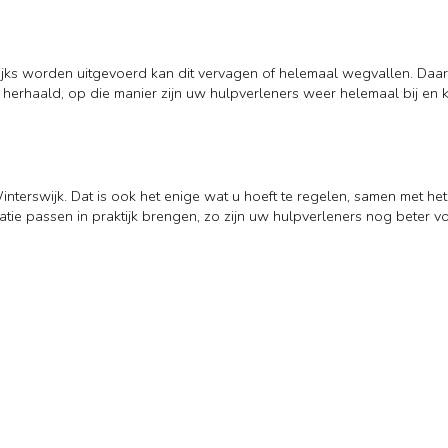
agelijks worden uitgevoerd kan dit vervagen of helemaal wegvallen. Da
erhaald, op die manier zijn uw hulpverleners weer helemaal bij en k
Winterswijk. Dat is ook het enige wat u hoeft te regelen, samen met het
catie passen in praktijk brengen, zo zijn uw hulpverleners nog beter v