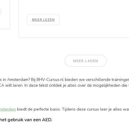
MEER LEZEN
MEER LADEN
n Amsterdam? Bij BHV-Cursus.nl bieden we verschillende trainingen di
A wilt leren. In deze tekst ontdek je alles over de mogelijkheden die
biedt de perfecte basis. Tijdens deze cursus leer je alles wat
Amsterdam
 het gebruik van een AED.