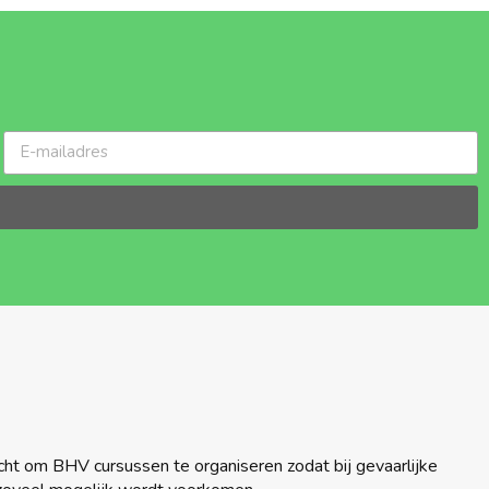
cht om BHV cursussen te organiseren zodat bij gevaarlijke