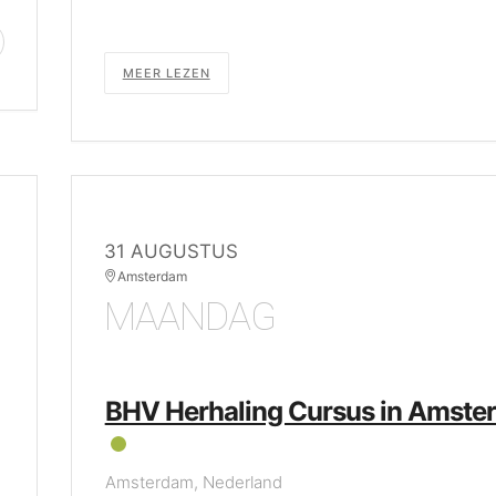
MEER LEZEN
31 AUGUSTUS
Amsterdam
MAANDAG
BHV Herhaling Cursus in Amste
Amsterdam, Nederland