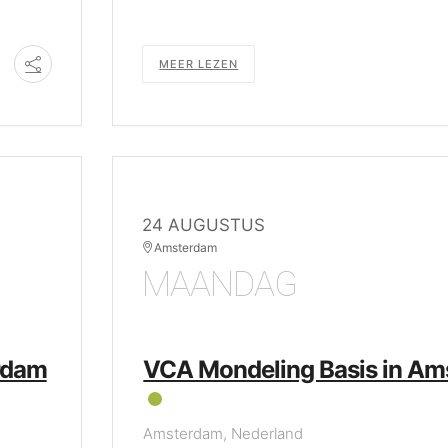
MEER LEZEN
24 AUGUSTUS
Amsterdam
MAANDAG
rdam
VCA Mondeling Basis in A
Amsterdam, Nederland