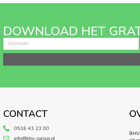
DOWNLOAD HET GRAT
CONTACT
O
0516 43 23 00
BHV 
info@bhv-cursus.nl