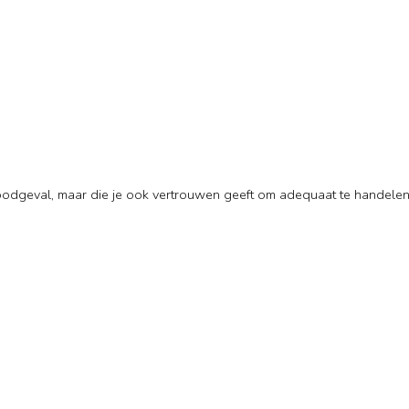
 noodgeval, maar die je ook vertrouwen geeft om adequaat te handele