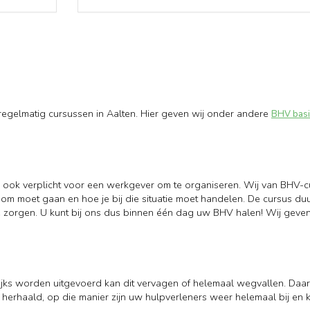
regelmatig cursussen in Aalten. Hier geven wij onder andere
BHV basi
an ook verplicht voor een werkgever om te organiseren. Wij van BHV-
 om moet gaan en hoe je bij die situatie moet handelen. De cursus du
e te zorgen. U kunt bij ons dus binnen één dag uw BHV halen! Wij gev
agelijks worden uitgevoerd kan dit vervagen of helemaal wegvallen. Da
erhaald, op die manier zijn uw hulpverleners weer helemaal bij en k