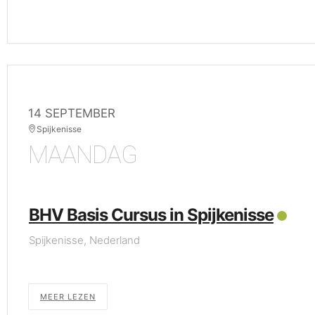
14 SEPTEMBER
Spijkenisse
MAANDAG
BHV Basis Cursus in Spijkenisse
Spijkenisse, Nederland
MEER LEZEN