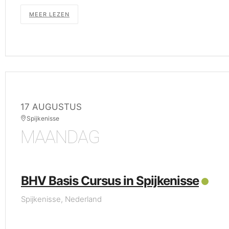
MEER LEZEN
17 AUGUSTUS
Spijkenisse
MAANDAG
BHV Basis Cursus in Spijkenisse
Spijkenisse, Nederland