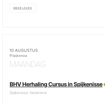
MEER LEZEN
10 AUGUSTUS
Spijkenisse
MAANDAG
BHV Herhaling Cursus in Spijkenisse
Spijkenisse, Nederland