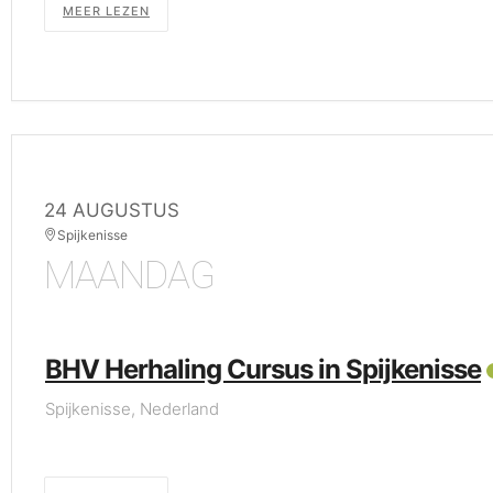
MEER LEZEN
24 AUGUSTUS
Spijkenisse
MAANDAG
BHV Herhaling Cursus in Spijkenisse
Spijkenisse, Nederland