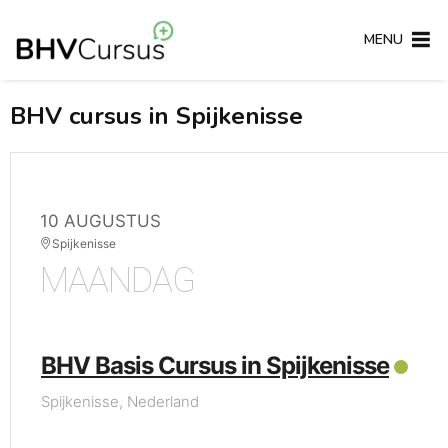
MENU
BHV cursus in Spijkenisse
10 AUGUSTUS
Spijkenisse
MAANDAG
BHV Basis Cursus in Spijkenisse
Spijkenisse, Nederland