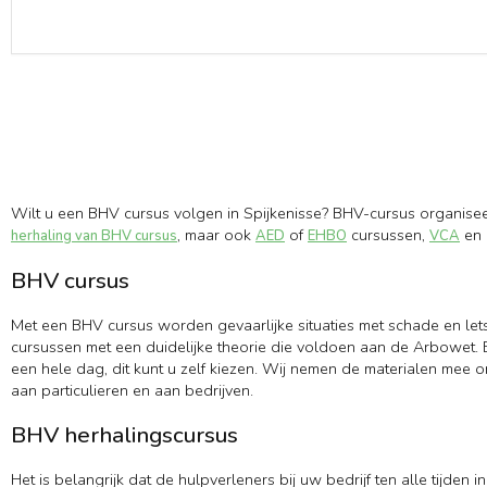
Wilt u een BHV cursus volgen in Spijkenisse? BHV-cursus organisee
, maar ook
of
cursussen,
en 
herhaling van BHV cursus
AED
EHBO
VCA
BHV cursus
Met een BHV cursus worden gevaarlijke situaties met schade en let
cursussen met een duidelijke theorie die voldoen aan de Arbowet. B
een hele dag, dit kunt u zelf kiezen. Wij nemen de materialen mee 
aan particulieren en aan bedrijven.
BHV herhalingscursus
Het is belangrijk dat de hulpverleners bij uw bedrijf ten alle tijd