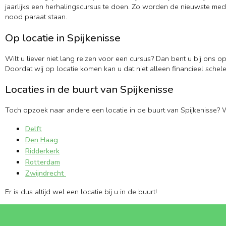
jaarlijks een herhalingscursus te doen. Zo worden de nieuwste medi
nood paraat staan.
Op locatie in Spijkenisse
Wilt u liever niet lang reizen voor een cursus? Dan bent u bij ons op
Doordat wij op locatie komen kan u dat niet alleen financieel schele
Locaties in de buurt van Spijkenisse
Toch opzoek naar andere een locatie in de buurt van Spijkenisse? 
Delft
Den Haag
Ridderkerk
Rotterdam
Zwijndrecht
Er is dus altijd wel een locatie bij u in de buurt!