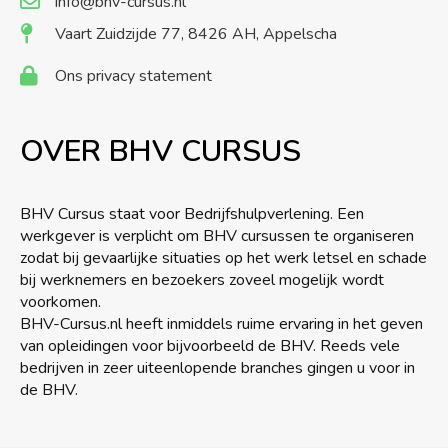
info@bhv-cursus.nl
Vaart Zuidzijde 77, 8426 AH, Appelscha
Ons privacy statement
OVER BHV CURSUS
BHV Cursus staat voor Bedrijfshulpverlening. Een
werkgever is verplicht om BHV cursussen te organiseren
zodat bij gevaarlijke situaties op het werk letsel en schade
bij werknemers en bezoekers zoveel mogelijk wordt
voorkomen.
BHV-Cursus.nl heeft inmiddels ruime ervaring in het geven
van opleidingen voor bijvoorbeeld de BHV. Reeds vele
bedrijven in zeer uiteenlopende branches gingen u voor in
de BHV.