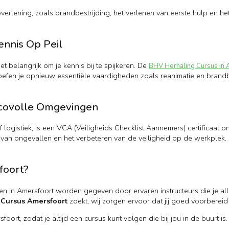
lpverlening, zoals brandbestrijding, het verlenen van eerste hulp en 
ennis Op Peil
et belangrijk om je kennis bij te spijkeren. De
BHV Herhaling Cursus in 
g oefen je opnieuw essentiële vaardigheden zoals reanimatie en brandbe
sicovolle Omgevingen
f logistiek, is een VCA (Veiligheids Checklist Aannemers) certificaat 
 van ongevallen en het verbeteren van de veiligheid op de werkplek. D
foort?
sussen in Amersfoort worden gegeven door ervaren instructeurs die je al
Cursus Amersfoort
zoekt, wij zorgen ervoor dat jij goed voorbereid
rt, zodat je altijd een cursus kunt volgen die bij jou in de buurt is. 