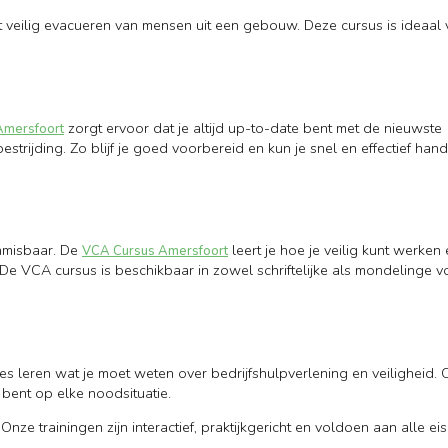
het veilig evacueren van mensen uit een gebouw. Deze cursus is ideaal
zorgt ervoor dat je altijd up-to-date bent met de nieuwste
Amersfoort
strijding. Zo blijf je goed voorbereid en kun je snel en effectief han
onmisbaar. De
leert je hoe je veilig kunt werke
VCA Cursus Amersfoort
e VCA cursus is beschikbaar in zowel schriftelijke als mondelinge vo
les leren wat je moet weten over bedrijfshulpverlening en veiligheid. 
 bent op elke noodsituatie.
Onze trainingen zijn interactief, praktijkgericht en voldoen aan alle e