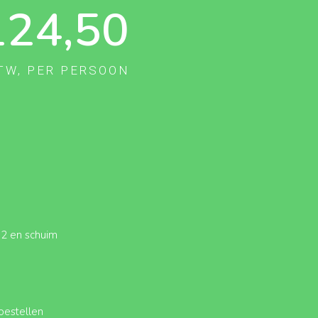
124,50
TW, PER PERSOON
O2 en schuim
oestellen