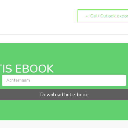
+ iCal / Outlook expo
IS EBOOK
Download het e-book