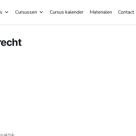
es
Cursussen
Cursus kalender
Materialen
Contact
recht
aktijk.