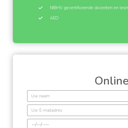
NIBHV gecertificeerde docenten en lesm
AED
Online